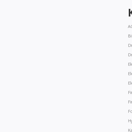
A
B
Dr
D
E
El
El
F
F
F
Hy
K