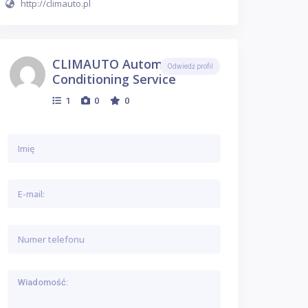
http://climauto.pl
CLIMAUTO Automobile Air
Odwiedź profil
Conditioning Service
1
0
0