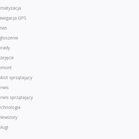
imatyzacja
awigacja GPS
ews
głoszenie
orady
zejęcie
emont
bot sprzątający
rwis
rwis sprzątający
echnologia
lewizory
ługi