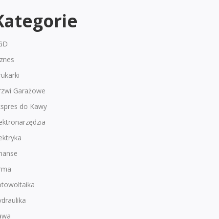
Kategorie
GD
iznes
ukarki
rzwi Garażowe
kspres do Kawy
ektronarzędzia
ektryka
inanse
irma
otowoltaika
draulika
awa