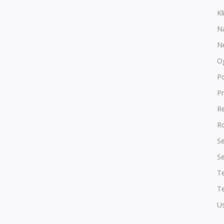
Kl
N
N
O
P
Pr
R
Ro
Se
Se
T
Te
Us