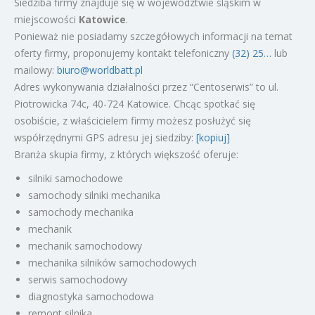
Siedziba firmy znajduje się w województwie śląskim w
miejscowości
Katowice
.
Ponieważ nie posiadamy szczegółowych informacji na temat
oferty firmy, proponujemy kontakt telefoniczny
(32) 25…
lub
mailowy:
biuro@worldbatt.pl
Adres wykonywania działalności przez “Centoserwis” to ul.
Piotrowicka 74c, 40-724 Katowice. Chcąc spotkać się
osobiście, z właścicielem firmy możesz posłużyć się
współrzędnymi GPS adresu jej siedziby:
[kopiuj]
Branża skupia firmy, z których większość oferuje:
silniki samochodowe
samochody silniki mechanika
samochody mechanika
mechanik
mechanik samochodowy
mechanika silników samochodowych
serwis samochodowy
diagnostyka samochodowa
remont silnika