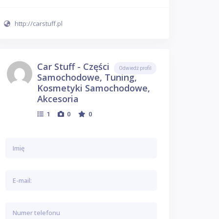
http://carstuff.pl
Car Stuff - Części
Odwiedź profil
Samochodowe, Tuning,
Kosmetyki Samochodowe,
Akcesoria
1
0
0