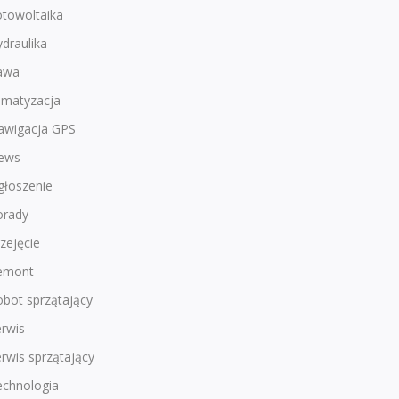
otowoltaika
draulika
awa
imatyzacja
awigacja GPS
ews
głoszenie
orady
zejęcie
emont
bot sprzątający
rwis
rwis sprzątający
echnologia