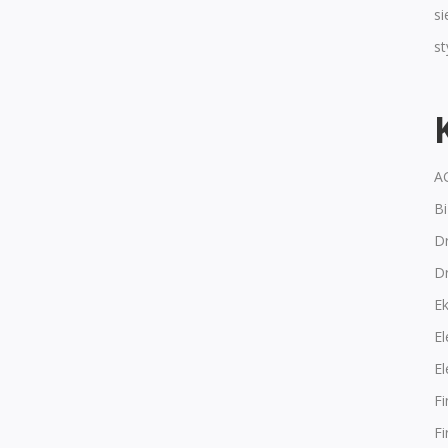
si
s
A
B
Dr
D
E
El
El
F
F