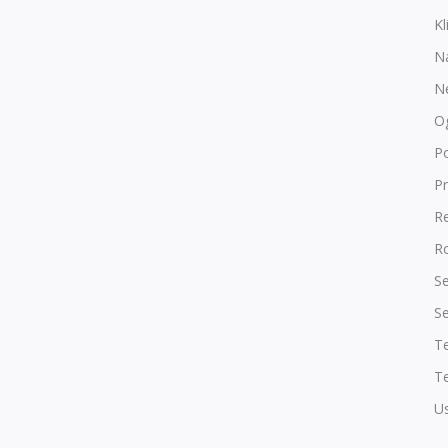
Kl
N
N
O
P
Pr
R
Ro
Se
Se
T
Te
Us