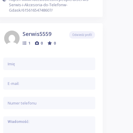
Serwis-i-Akcesoria-do-Telefonw-
Gdask/61561654748607/
Serwis5559
Odwiedź profil
1
0
0