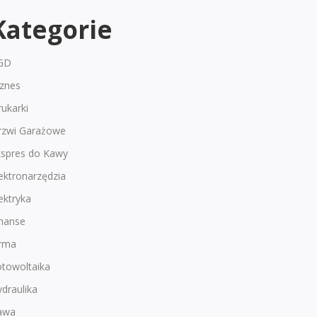
Kategorie
GD
iznes
ukarki
rzwi Garażowe
kspres do Kawy
ektronarzędzia
ektryka
inanse
irma
otowoltaika
draulika
awa