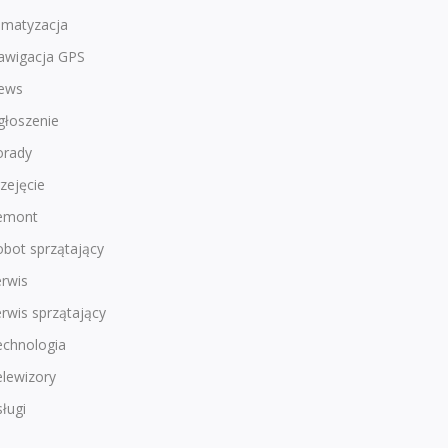
imatyzacja
awigacja GPS
ews
głoszenie
orady
zejęcie
emont
bot sprzątający
rwis
rwis sprzątający
echnologia
lewizory
ługi