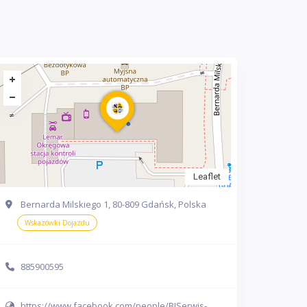
Leaflet
Bernarda Milskiego 1, 80-809 Gdańsk, Polska
Wskazówki Dojazdu
885900595
https://www.facebook.com/people/BISerwis-