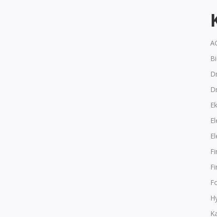
A
B
Dr
D
E
El
El
F
F
F
Hy
K