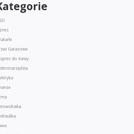
Kategorie
GD
iznes
ukarki
rzwi Garażowe
kspres do Kawy
ektronarzędzia
ektryka
inanse
irma
otowoltaika
draulika
awa