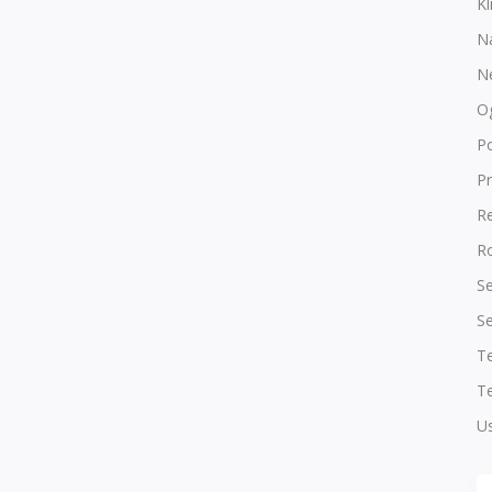
Kl
N
N
O
P
Pr
R
Ro
Se
Se
T
Te
Us