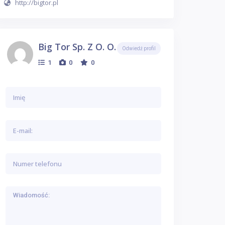
http://bigtor.pl
Big Tor Sp. Z O. O. - Sp. K.
Odwiedź profil
1
0
0