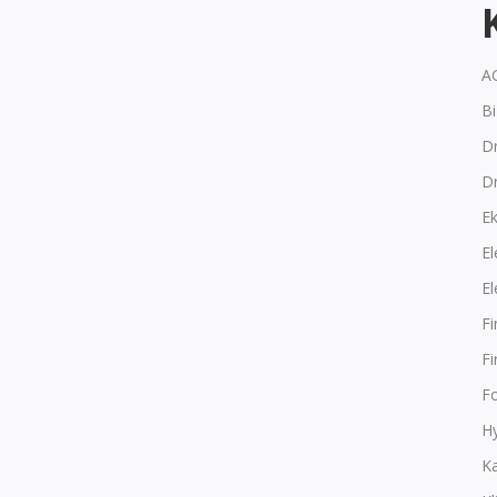
A
B
Dr
D
E
El
El
F
F
F
Hy
K