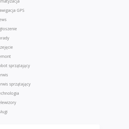
imatyzacja
awigacja GPS
ews
głoszenie
orady
zejęcie
emont
bot sprzątający
rwis
rwis sprzątający
echnologia
lewizory
ługi