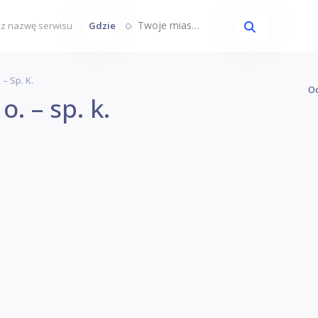
Twoje miasto...
Gdzie
 – Sp. K.
Oc
o. – sp. k.