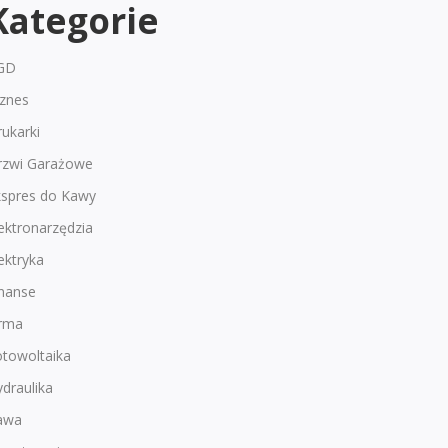
Kategorie
GD
iznes
ukarki
rzwi Garażowe
kspres do Kawy
ektronarzędzia
ektryka
inanse
irma
otowoltaika
draulika
awa