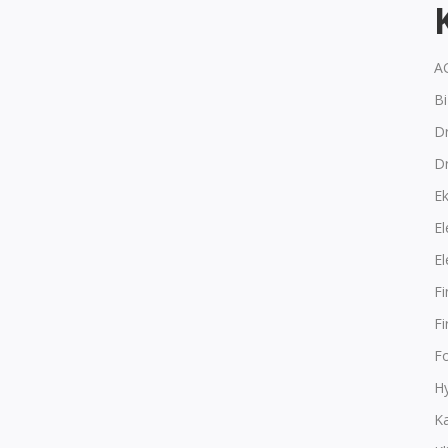
A
B
Dr
D
E
El
El
F
F
F
Hy
K