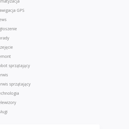
imatyzacja
awigacja GPS
ews
głoszenie
orady
zejęcie
emont
bot sprzątający
rwis
rwis sprzątający
echnologia
lewizory
ługi