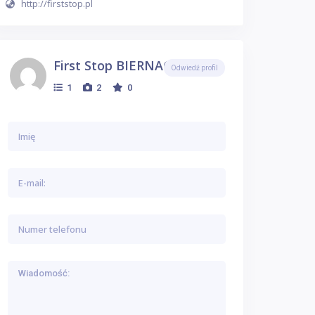
http://firststop.pl
First Stop BIERNACKI
Odwiedź profil
1
2
0