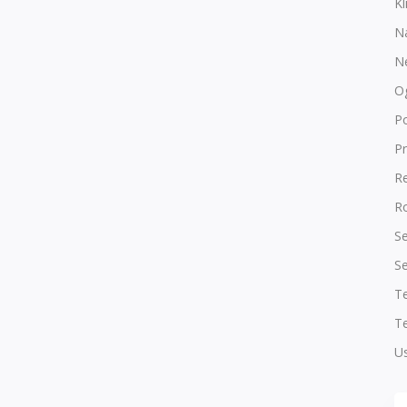
Kl
N
N
O
P
Pr
R
Ro
Se
Se
T
Te
Us