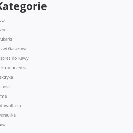
Kategorie
GD
iznes
ukarki
rzwi Garażowe
kspres do Kawy
ektronarzędzia
ektryka
inanse
irma
otowoltaika
draulika
awa