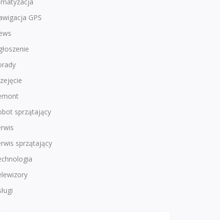
imatyzacja
awigacja GPS
ews
głoszenie
orady
zejęcie
emont
bot sprzątający
rwis
rwis sprzątający
echnologia
lewizory
ługi