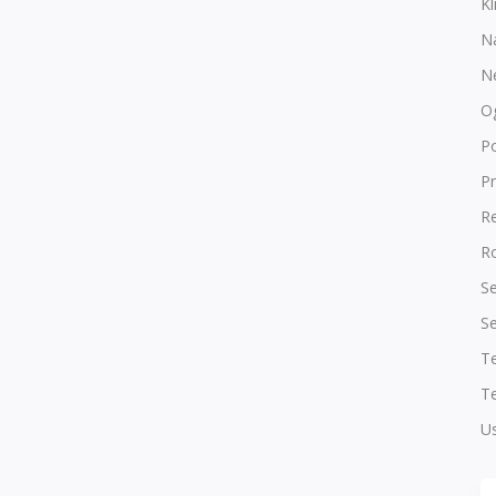
Kl
N
N
O
P
Pr
R
Ro
Se
Se
T
Te
Us