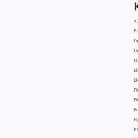
A
B
Dr
D
E
El
El
F
F
F
Hy
K