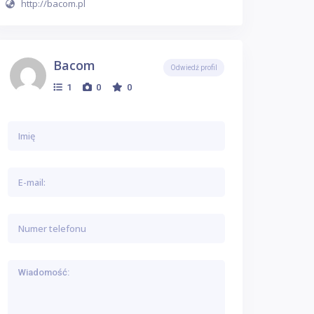
http://bacom.pl
Bacom
Odwiedź profil
1
0
0