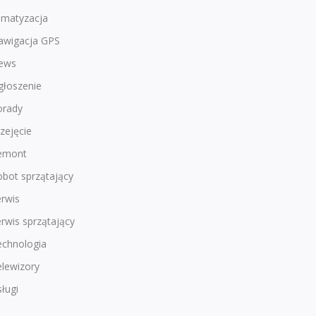
imatyzacja
awigacja GPS
ews
głoszenie
orady
zejęcie
emont
bot sprzątający
rwis
rwis sprzątający
echnologia
lewizory
ługi