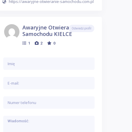
https://awaryjne-otwieranie-samochodu.com.pl
Awaryjne Otwieranie
Odwiedź profil
Samochodu KIELCE
1
2
0