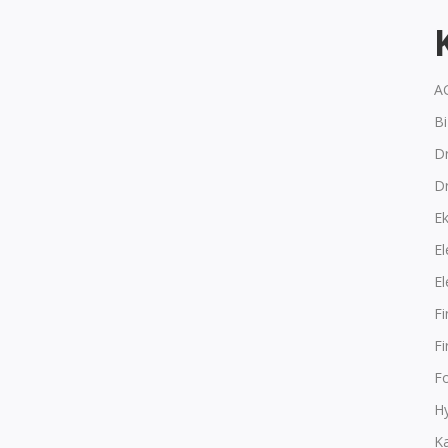
A
B
Dr
D
E
El
El
F
F
F
Hy
K