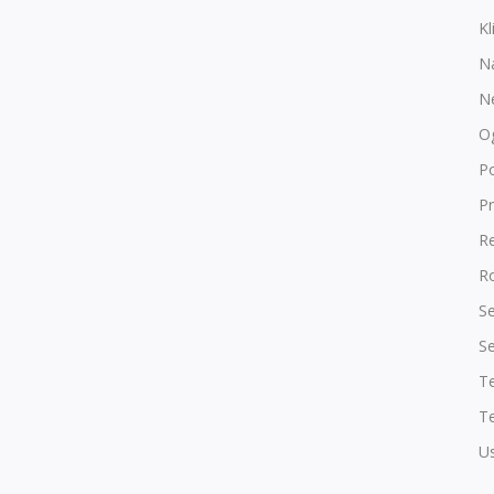
Kl
N
N
O
P
Pr
R
Ro
Se
Se
T
Te
Us