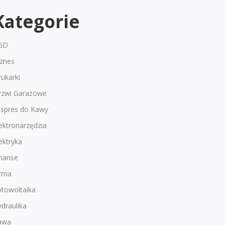
Kategorie
GD
iznes
ukarki
rzwi Garażowe
kspres do Kawy
ektronarzędzia
ektryka
inanse
irma
otowoltaika
draulika
awa