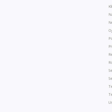
Kl
N
N
O
P
Pr
R
Ro
Se
Se
T
Te
Us