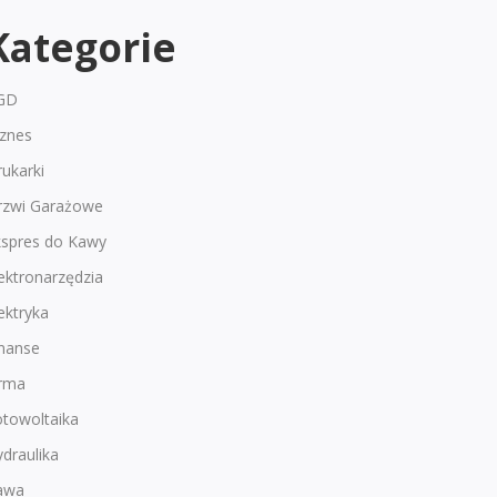
Kategorie
GD
iznes
ukarki
rzwi Garażowe
kspres do Kawy
ektronarzędzia
ektryka
inanse
irma
otowoltaika
draulika
awa