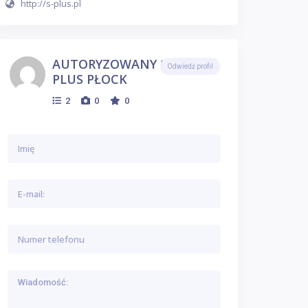
http://s-plus.pl
AUTORYZOWANY SALON S-
Odwiedź profil
PLUS PŁOCK
2
0
0