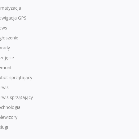
imatyzacja
awigacja GPS
ews
głoszenie
orady
zejęcie
emont
bot sprzątający
rwis
rwis sprzątający
echnologia
lewizory
ługi