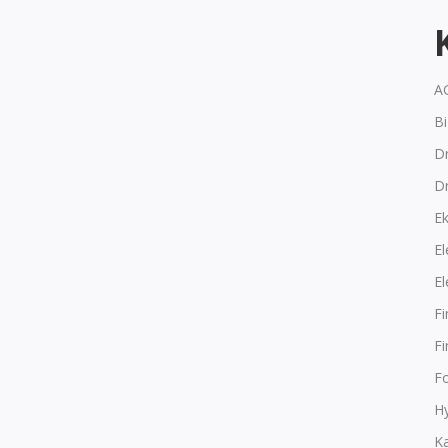
A
B
Dr
D
E
El
El
F
F
F
Hy
K