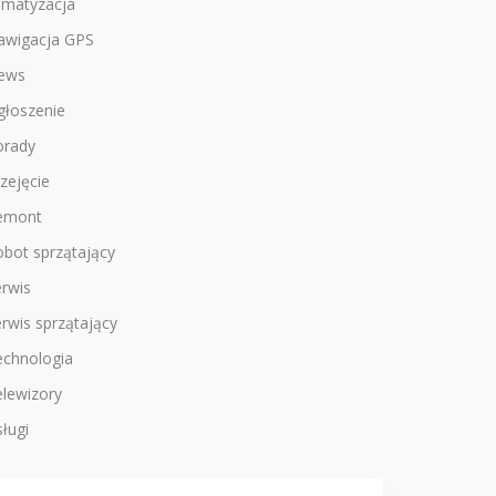
imatyzacja
awigacja GPS
ews
głoszenie
orady
zejęcie
emont
bot sprzątający
rwis
rwis sprzątający
echnologia
lewizory
ługi