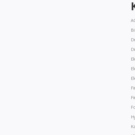
A
B
Dr
D
E
El
El
F
F
F
Hy
K