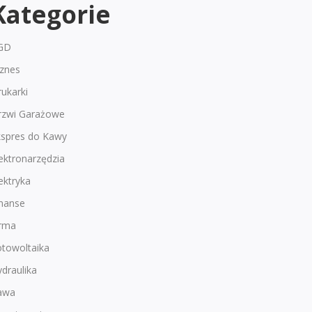
Kategorie
GD
iznes
ukarki
rzwi Garażowe
kspres do Kawy
ektronarzędzia
ektryka
inanse
irma
otowoltaika
draulika
awa