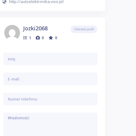
http://autoelektronika.vixo.pl/
Jozki2068
Odwiedź profil
1
0
0