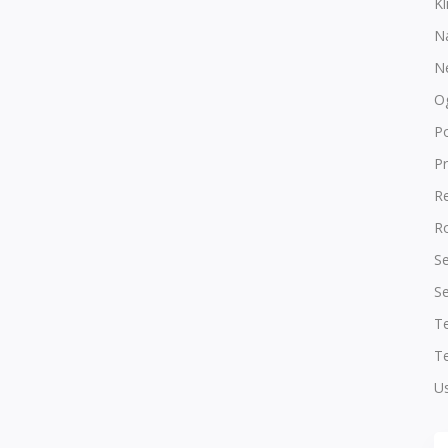
Kl
N
N
O
P
Pr
R
Ro
Se
Se
T
Te
Us