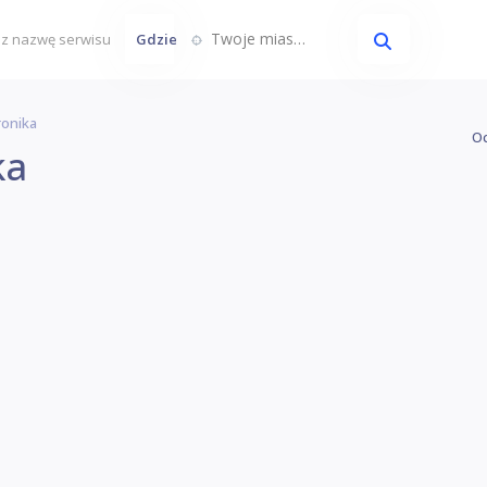
Twoje miasto...
Gdzie
ronika
Oc
ka