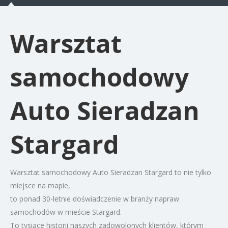
Warsztat
samochodowy
Auto Sieradzan
Stargard
Warsztat samochodowy Auto Sieradzan Stargard to nie tylko
miejsce na mapie,
to ponad 30-letnie doświadczenie w branży napraw
samochodów w mieście Stargard.
To tysiące historii naszych zadowolonych klientów, którym