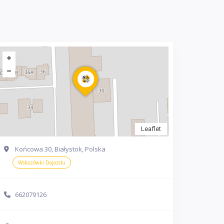
Leaflet
Końcowa 30, Białystok, Polska
Wskazówki Dojazdu
662079126