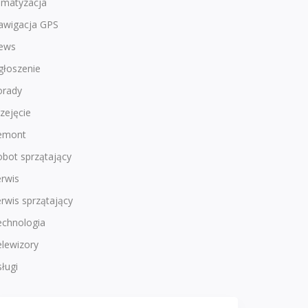
imatyzacja
awigacja GPS
ews
głoszenie
orady
zejęcie
emont
bot sprzątający
rwis
rwis sprzątający
echnologia
lewizory
ługi