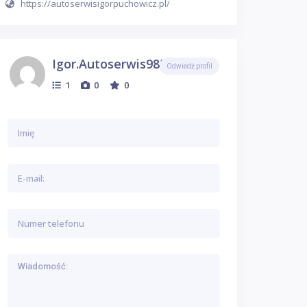
https://autoserwisigorpuchowicz.pl/
Igor.autoserwis9850
Odwiedź profil
1
0
0