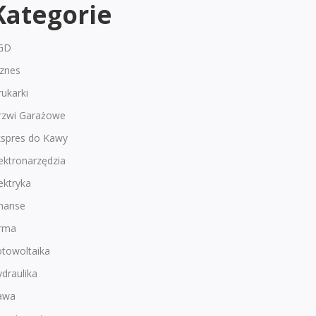
Kategorie
GD
iznes
ukarki
rzwi Garażowe
kspres do Kawy
ektronarzędzia
ektryka
inanse
irma
otowoltaika
draulika
awa