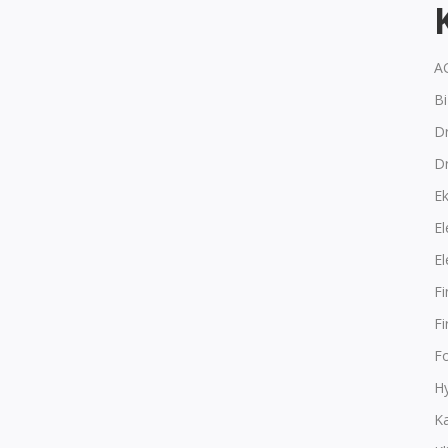
A
B
Dr
D
E
El
El
F
F
F
Hy
K