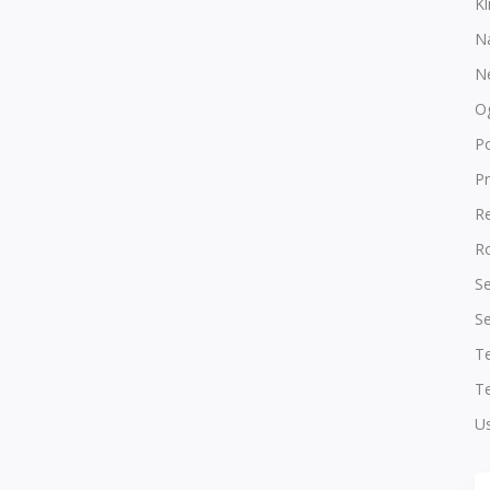
Kl
N
N
O
P
Pr
R
Ro
Se
Se
T
Te
Us