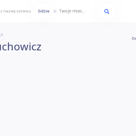
Twoje miasto...
Gdzie
cz
Oc
uchowicz