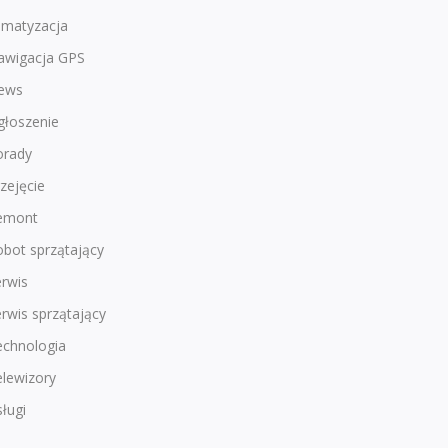
imatyzacja
awigacja GPS
ews
głoszenie
orady
zejęcie
emont
bot sprzątający
rwis
rwis sprzątający
echnologia
lewizory
ługi