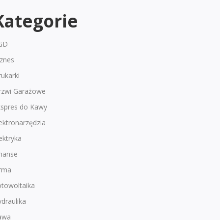
Kategorie
GD
iznes
ukarki
rzwi Garażowe
kspres do Kawy
ektronarzędzia
ektryka
inanse
irma
otowoltaika
draulika
awa