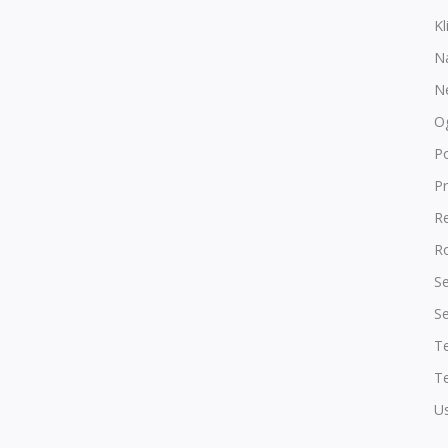
Kl
N
N
O
P
Pr
R
Ro
Se
Se
T
Te
Us