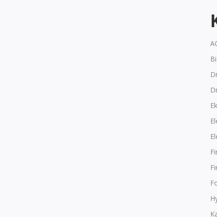
A
B
Dr
D
E
El
El
F
F
F
Hy
K