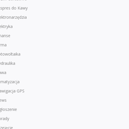
kspres do Kawy
ektronarzędzia
ektryka
inanse
irma
otowoltaika
draulika
awa
imatyzacja
awigacja GPS
ews
głoszenie
orady
zejęcie