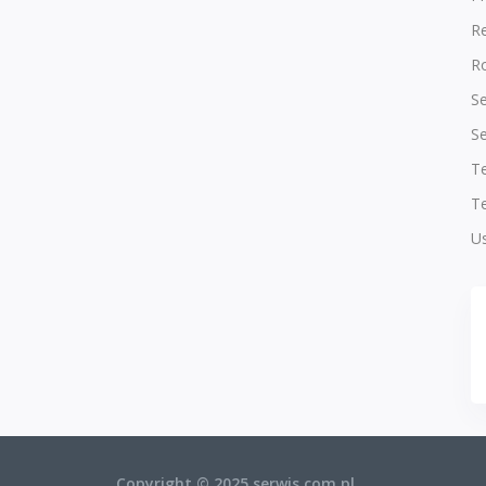
R
Ro
Se
Se
T
Te
Us
Copyright © 2025 serwis.com.pl