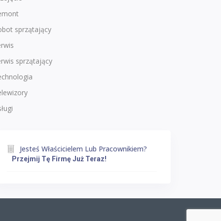
emont
bot sprzątający
rwis
rwis sprzątający
echnologia
lewizory
ługi
Jesteś Właścicielem Lub Pracownikiem?
Przejmij Tę Firmę Już Teraz!