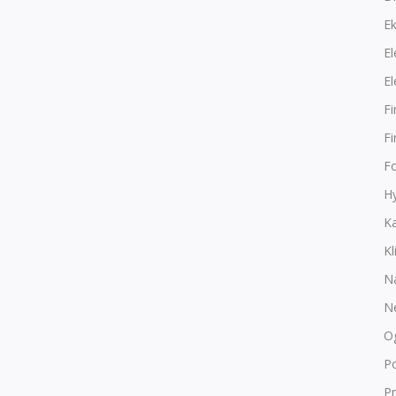
E
El
El
F
F
F
Hy
K
Kl
N
N
O
P
Pr