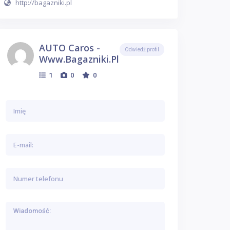
http://bagazniki.pl
AUTO Caros -
Odwiedź profil
Www.bagazniki.pl
1
0
0