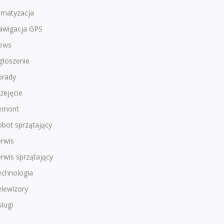
imatyzacja
awigacja GPS
ews
głoszenie
orady
zejęcie
emont
bot sprzątający
rwis
rwis sprzątający
echnologia
lewizory
ługi