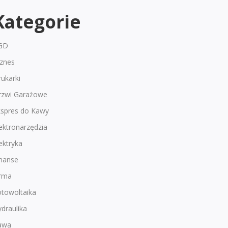
Kategorie
GD
iznes
ukarki
rzwi Garażowe
kspres do Kawy
ektronarzędzia
ektryka
inanse
irma
otowoltaika
draulika
awa