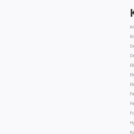
A
B
Dr
D
E
El
El
F
F
F
Hy
K