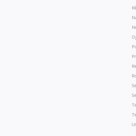
Kl
N
N
O
P
Pr
R
Ro
Se
Se
T
Te
Us