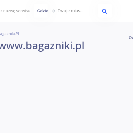
Twoje miasto...
Gdzie
gazniki.pl
Oc
www.bagazniki.pl