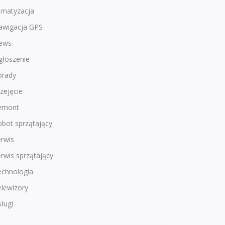
imatyzacja
awigacja GPS
ews
głoszenie
orady
zejęcie
emont
bot sprzątający
rwis
rwis sprzątający
echnologia
lewizory
ługi