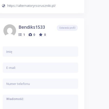
https://alternatoryrozruszniki.pl/
Bendiks1533
Odwiedź profil
1
0
0