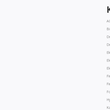
A
B
Dr
D
E
El
El
F
F
F
Hy
K