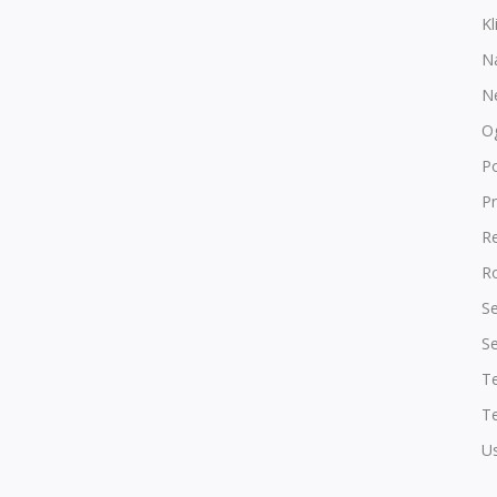
Kl
N
N
O
P
Pr
R
Ro
Se
Se
T
Te
Us