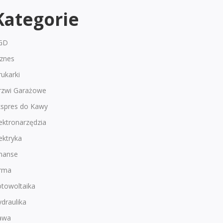
Kategorie
GD
iznes
ukarki
rzwi Garażowe
kspres do Kawy
ektronarzędzia
ektryka
inanse
irma
otowoltaika
draulika
awa