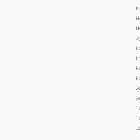
Kl
N
N
O
P
Pr
R
Ro
Se
Se
T
Te
Us