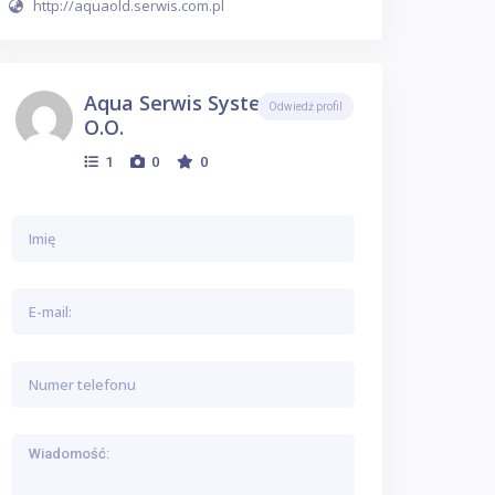
http://aquaold.serwis.com.pl
Aqua Serwis System Sp. Z
Odwiedź profil
O.o.
1
0
0