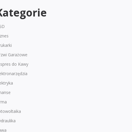
Kategorie
GD
iznes
ukarki
rzwi Garażowe
kspres do Kawy
ektronarzędzia
ektryka
inanse
irma
otowoltaika
draulika
awa