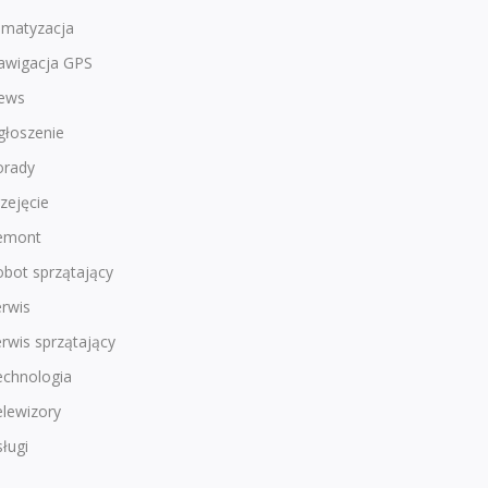
imatyzacja
awigacja GPS
ews
głoszenie
orady
zejęcie
emont
bot sprzątający
rwis
rwis sprzątający
echnologia
lewizory
ługi