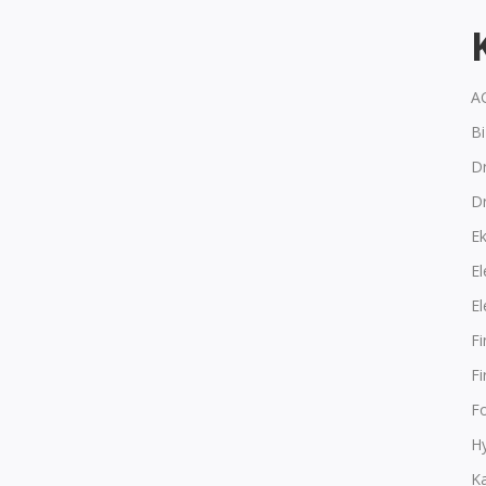
A
B
Dr
D
E
El
El
F
F
F
Hy
K