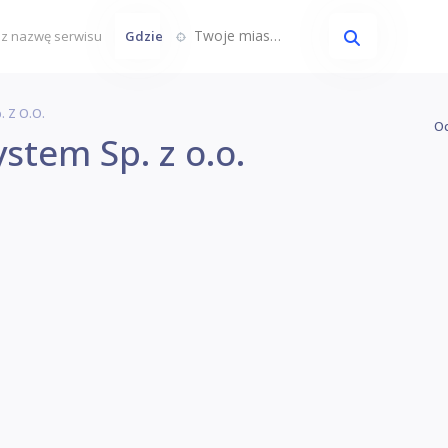
Twoje miasto...
Gdzie
. Z O.o.
Oc
stem Sp. z o.o.