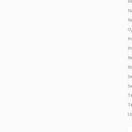
Kl
N
N
O
P
Pr
R
Ro
Se
Se
T
Te
Us