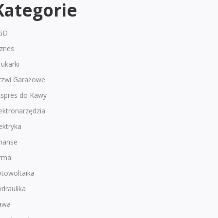
Kategorie
GD
iznes
ukarki
rzwi Garażowe
kspres do Kawy
ektronarzędzia
ektryka
inanse
irma
otowoltaika
draulika
awa