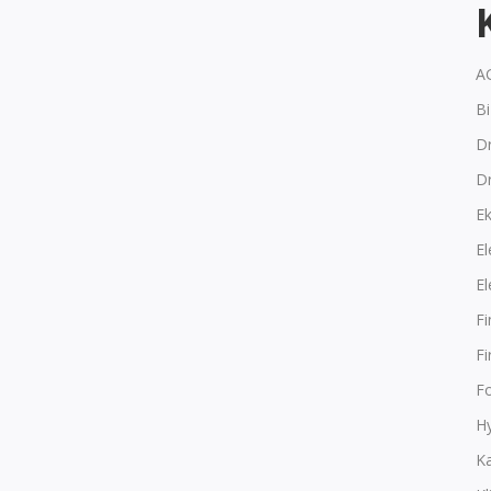
A
B
Dr
D
E
El
El
F
F
F
Hy
K