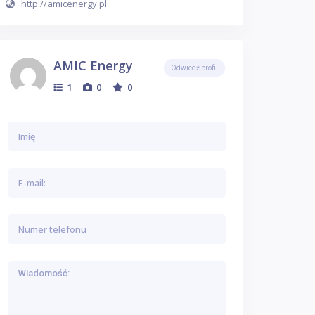
http://amicenergy.pl
AMIC Energy
Odwiedź profil
1
0
0