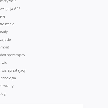
imatyzacja
awigacja GPS
ews
głoszenie
orady
zejęcie
emont
bot sprzątający
rwis
rwis sprzątający
echnologia
lewizory
ługi