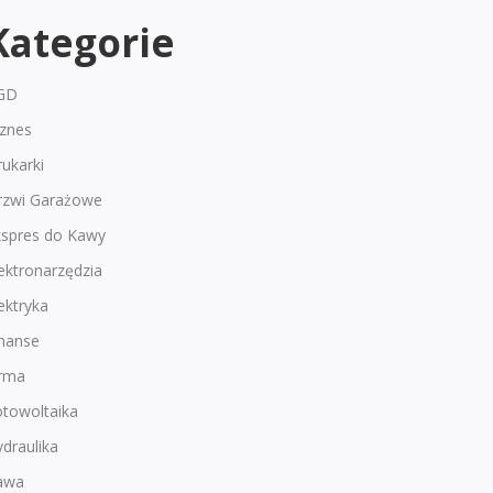
Kategorie
GD
iznes
ukarki
rzwi Garażowe
kspres do Kawy
ektronarzędzia
ektryka
inanse
irma
otowoltaika
draulika
awa