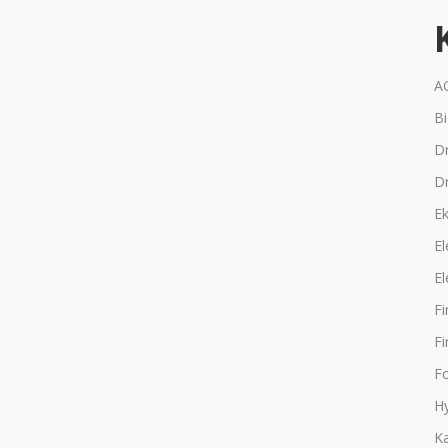
A
B
Dr
D
E
El
El
F
F
F
Hy
K