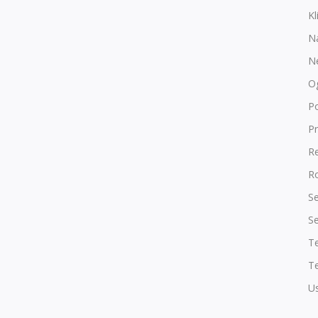
Kl
N
N
O
P
Pr
R
Ro
Se
Se
T
Te
Us