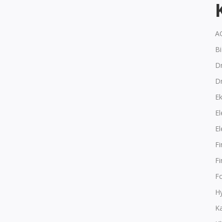
A
B
Dr
D
E
El
El
F
F
F
Hy
K