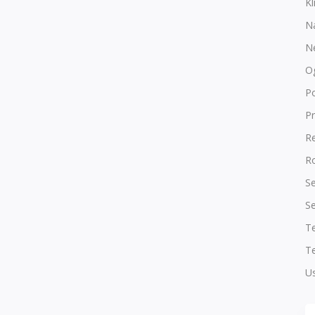
Kl
N
N
O
P
Pr
R
Ro
Se
Se
T
Te
Us