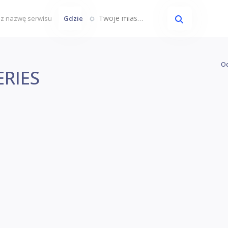
Twoje miasto...
Gdzie
Oc
ERIES