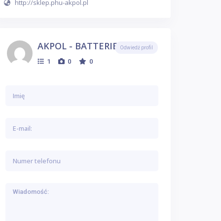
http://sklep.phu-akpol.pl
AKPOL - BATTERIES
Odwiedź profil
1
0
0