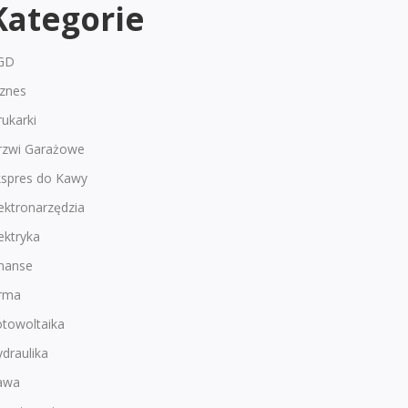
Kategorie
GD
iznes
ukarki
rzwi Garażowe
kspres do Kawy
ektronarzędzia
ektryka
inanse
irma
otowoltaika
draulika
awa