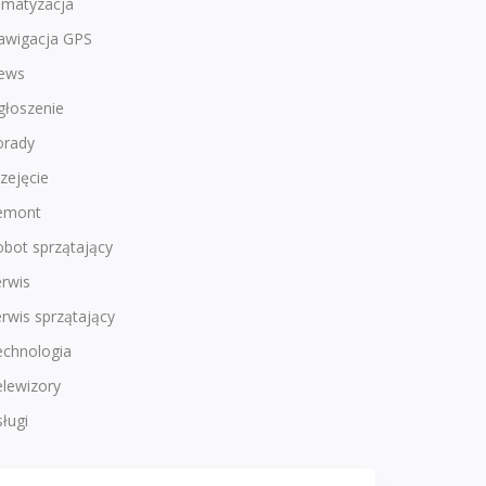
imatyzacja
awigacja GPS
ews
głoszenie
orady
zejęcie
emont
bot sprzątający
rwis
rwis sprzątający
echnologia
lewizory
ługi