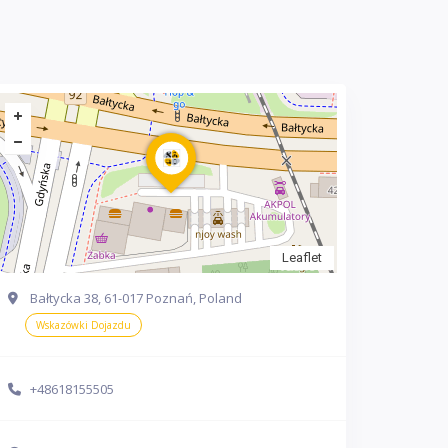
Leaflet
Bałtycka 38, 61-017 Poznań, Poland
Wskazówki Dojazdu
+48618155505