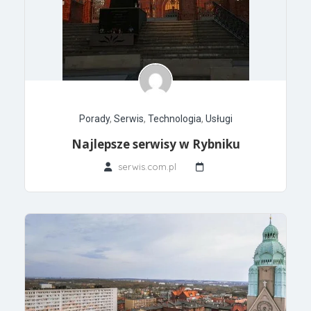
Porady
,
Serwis
,
Technologia
,
Usługi
Najlepsze serwisy w Rybniku
serwis.com.pl