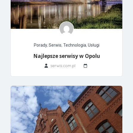
Porady
,
Serwis
,
Technologia
,
Usługi
Najlepsze serwisy w Opolu
serwis.com.pl