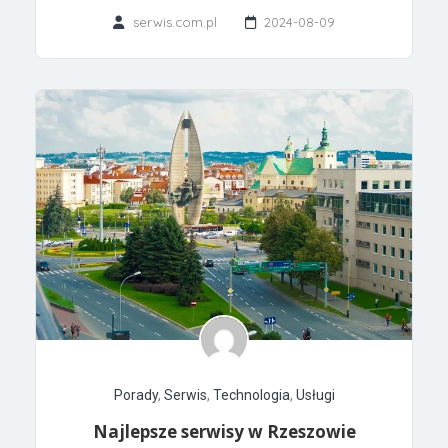
serwis.com.pl
2024-08-09
Porady
,
Serwis
,
Technologia
,
Usługi
Najlepsze serwisy w Rzeszowie