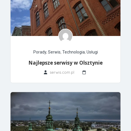
Porady
,
Serwis
,
Technologia
,
Usługi
Najlepsze serwisy w Olsztynie
serwis.com.pl