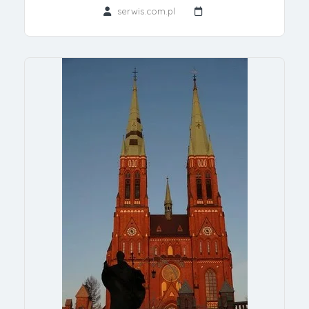
serwis.com.pl