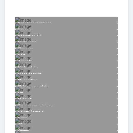
Roboty sprzątające
Konsole
Kamery CCTV
Nawigacje
Ekspresy
RTV
Aparaty
Hydraulika
Piece gazowe
Ślusarstwo
Elektronarzędzia
LPG
Elektryk
Serwisy sprzątające
Rolety/Żaluzje
Drzwi
Okna
Opony