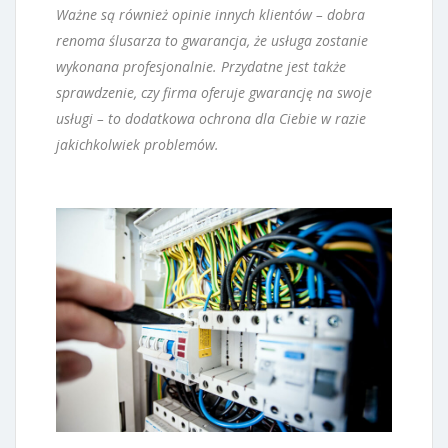
Ważne są również opinie innych klientów – dobra
renoma ślusarza to gwarancja, że usługa zostanie
wykonana profesjonalnie. Przydatne jest także
sprawdzenie, czy firma oferuje gwarancję na swoje
usługi – to dodatkowa ochrona dla Ciebie w razie
jakichkolwiek problemów.