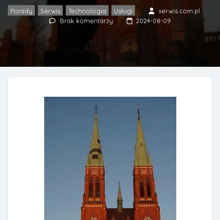
Porady
Serwis
Technologia
Usługi
serwis.com.pl
,
,
,
Brak komentarzy
2024-08-09