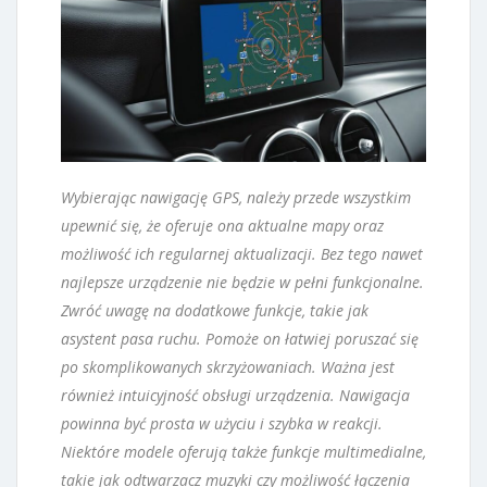
Wybierając nawigację GPS, należy przede wszystkim
upewnić się, że oferuje ona aktualne mapy oraz
możliwość ich regularnej aktualizacji. Bez tego nawet
najlepsze urządzenie nie będzie w pełni funkcjonalne.
Zwróć uwagę na dodatkowe funkcje, takie jak
asystent pasa ruchu. Pomoże on łatwiej poruszać się
po skomplikowanych skrzyżowaniach. Ważna jest
również intuicyjność obsługi urządzenia. Nawigacja
powinna być prosta w użyciu i szybka w reakcji.
Niektóre modele oferują także funkcje multimedialne,
takie jak odtwarzacz muzyki czy możliwość łączenia