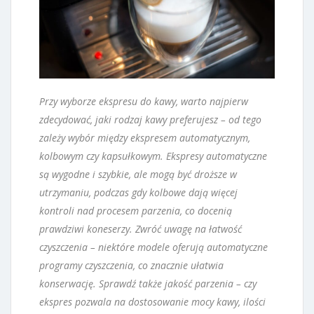
Przy wyborze ekspresu do kawy, warto najpierw
zdecydować, jaki rodzaj kawy preferujesz – od tego
zależy wybór między ekspresem automatycznym,
kolbowym czy kapsułkowym. Ekspresy automatyczne
są wygodne i szybkie, ale mogą być droższe w
utrzymaniu, podczas gdy kolbowe dają więcej
kontroli nad procesem parzenia, co docenią
prawdziwi koneserzy. Zwróć uwagę na łatwość
czyszczenia – niektóre modele oferują automatyczne
programy czyszczenia, co znacznie ułatwia
konserwację. Sprawdź także jakość parzenia – czy
ekspres pozwala na dostosowanie mocy kawy, ilości