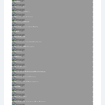
RTV
Aparaty
Hydraulika
Piece gazowe
Ślusarstwo
Elektronarzędzia
LPG
Elektryk
Serwisy sprzątające
Rolety/Żaluzje
Drzwi
Okna
Opony
Telefony
Panele fotowoltaiczne
Drzwi garażowe
Piece elektryczne
AGD
Rowery
Drukarki
Elektryk samochodowy