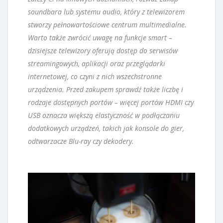
soundbara lub systemu audio, który z telewizorem
stworzy pełnowartościowe centrum multimedialne.
Warto także zwrócić uwagę na funkcje smart –
dzisiejsze telewizory oferują dostęp do serwisów
streamingowych, aplikacji oraz przeglądarki
internetowej, co czyni z nich wszechstronne
urządzenia. Przed zakupem sprawdź także liczbę i
rodzaje dostępnych portów – więcej portów HDMI czy
USB oznacza większą elastyczność w podłączaniu
dodatkowych urządzeń, takich jak konsole do gier,
odtwarzacze Blu-ray czy dekodery.