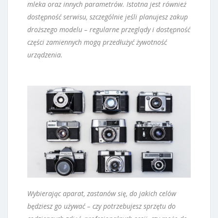
mleka oraz innych parametrów. Istotna jest również
dostępność serwisu, szczególnie jeśli planujesz zakup
droższego modelu – regularne przeglądy i dostępność
części zamiennych mogą przedłużyć żywotność
urządzenia.
Wybierając aparat, zastanów się, do jakich celów
będziesz go używać – czy potrzebujesz sprzętu do