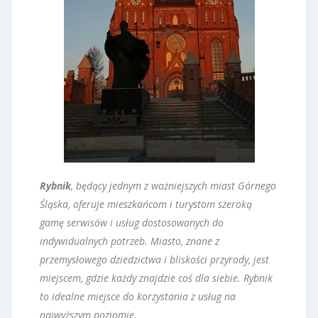
Rybnik
, będący jednym z ważniejszych miast Górnego
Śląska, oferuje mieszkańcom i turystom szeroką
gamę serwisów i usług dostosowanych do
indywidualnych potrzeb. Miasto, znane z
przemysłowego dziedzictwa i bliskości przyrody, jest
miejscem, gdzie każdy znajdzie coś dla siebie. Rybnik
to idealne miejsce do korzystania z usług na
najwyższym poziomie.