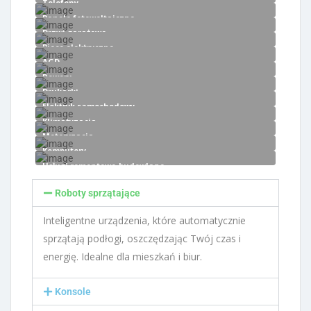
Telefony
Panele fotowoltaiczne
Drzwi garażowe
Piece elektryczne
AGD
Rowery
Drukarki
Elektryk samochodowy
Klimatyzacja
Motoryzacja
Komputery
Usługi remontowo-budowlane
Roboty sprzątające
Inteligentne urządzenia, które automatycznie
sprzątają podłogi, oszczędzając Twój czas i
energię. Idealne dla mieszkań i biur.
Konsole