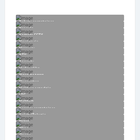
Roboty sprzątające
Konsole
Kamery CCTV
Nawigacje
Ekspresy
RTV
Aparaty
Hydraulika
Piece gazowe
Ślusarstwo
Elektronarzędzia
LPG
Elektryk
Serwisy sprzątające
Rolety/Żaluzje
Drzwi
Okna
Opony