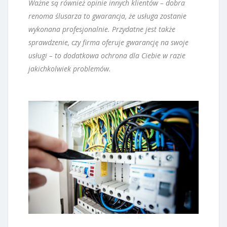
Ważne są również opinie innych klientów – dobra
renoma ślusarza to gwarancja, że usługa zostanie
wykonana profesjonalnie. Przydatne jest także
sprawdzenie, czy firma oferuje gwarancję na swoje
usługi – to dodatkowa ochrona dla Ciebie w razie
jakichkolwiek problemów.