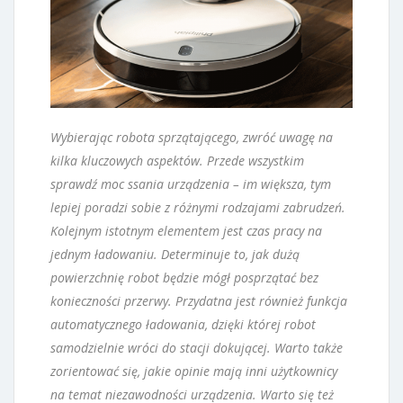
Wybierając robota sprzątającego, zwróć uwagę na
kilka kluczowych aspektów. Przede wszystkim
sprawdź moc ssania urządzenia – im większa, tym
lepiej poradzi sobie z różnymi rodzajami zabrudzeń.
Kolejnym istotnym elementem jest czas pracy na
jednym ładowaniu. Determinuje to, jak dużą
powierzchnię robot będzie mógł posprzątać bez
konieczności przerwy. Przydatna jest również funkcja
automatycznego ładowania, dzięki której robot
samodzielnie wróci do stacji dokującej. Warto także
zorientować się, jakie opinie mają inni użytkownicy
na temat niezawodności urządzenia. Warto się też