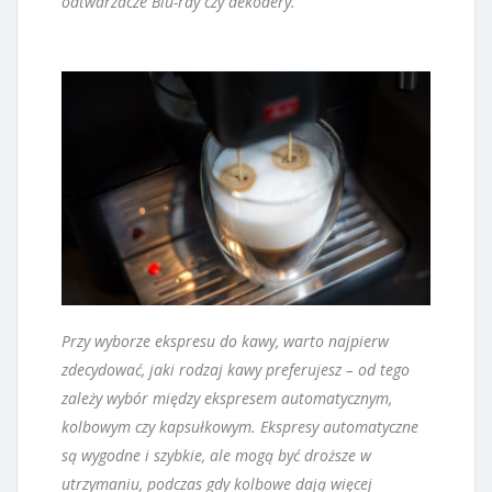
odtwarzacze Blu-ray czy dekodery.
Przy wyborze ekspresu do kawy, warto najpierw
zdecydować, jaki rodzaj kawy preferujesz – od tego
zależy wybór między ekspresem automatycznym,
kolbowym czy kapsułkowym. Ekspresy automatyczne
są wygodne i szybkie, ale mogą być droższe w
utrzymaniu, podczas gdy kolbowe dają więcej