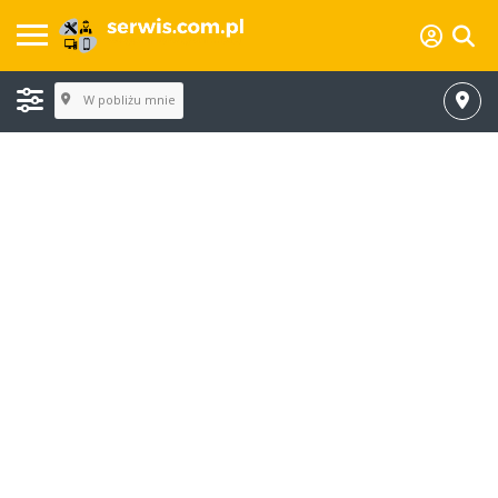
W pobliżu mnie