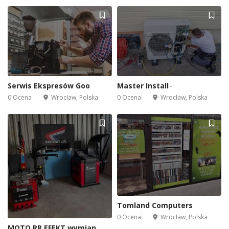
Serwis Ekspresów Goo
Master Install ̵
0 Ocena
Wrocław, Polska
0 Ocena
Wrocław, Polska
Tomland Computers
0 Ocena
Wrocław, Polska
MOTO RR EFEKT wymian