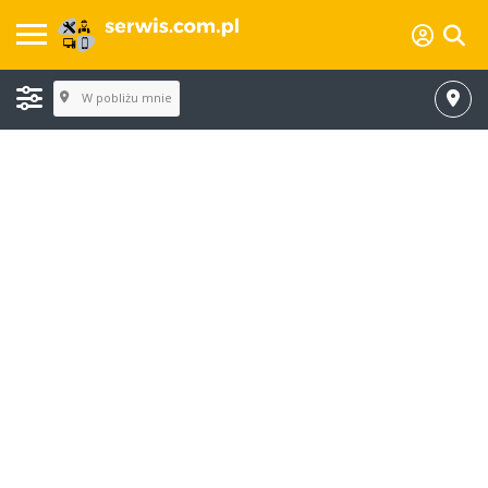
W pobliżu mnie