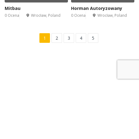
Mitbau
Horman Autoryzowany
0 Ocena
Wrocław, Poland
0 Ocena
Wrocław, Poland
1
2
3
4
5
Leaflet