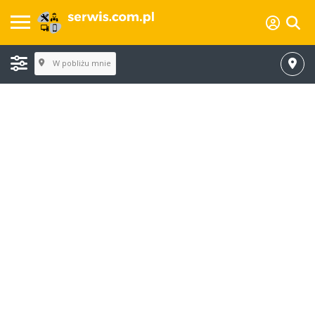
W pobliżu mnie