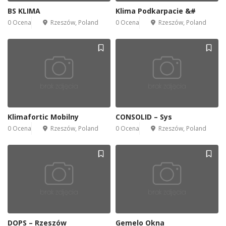
2
BS KLIMA
Klima Podkarpacie &#
0 Ocena
Rzeszów, Poland
0 Ocena
Rzeszów, Poland
Klimafortic Mobilny
CONSOLID – Sys
0 Ocena
Rzeszów, Poland
0 Ocena
Rzeszów, Poland
DOPS – Rzeszów
Gemelo Okna