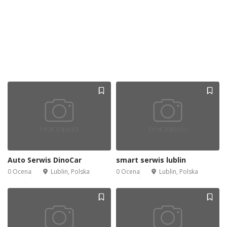
Auto Serwis DinoCar
smart serwis lublin
0 Ocena
Lublin, Polska
0 Ocena
Lublin, Polska