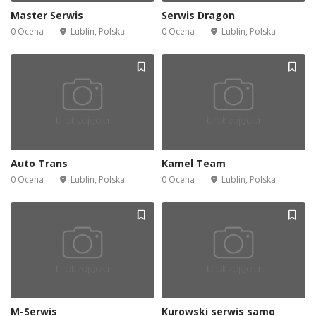
Master Serwis
Serwis Dragon
0 Ocena
Lublin, Polska
0 Ocena
Lublin, Polska
2
Auto Trans
Kamel Team
0 Ocena
Lublin, Polska
0 Ocena
Lublin, Polska
M-Serwis
Kurowski serwis samo