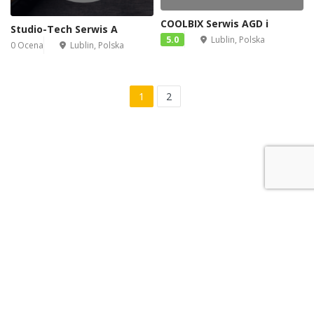
COOLBIX Serwis AGD i
Studio-Tech Serwis A
5.0
Lublin, Polska
0 Ocena
Lublin, Polska
1
2
Leaflet