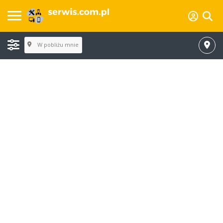
W pobliżu mnie