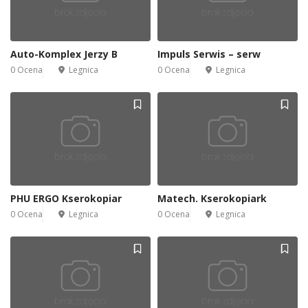
Auto-Komplex Jerzy B
Impuls Serwis – serw
0 Ocena
Legnica
0 Ocena
Legnica
2
PHU ERGO Kserokopiar
Matech. Kserokopiark
0 Ocena
Legnica
0 Ocena
Legnica