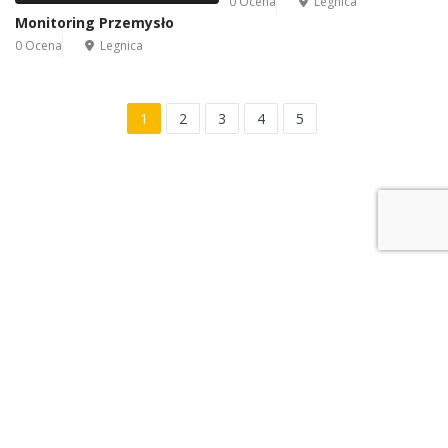
0 Ocena
Legnica
Monitoring Przemysło
0 Ocena
Legnica
1
2
3
4
5
Leaflet