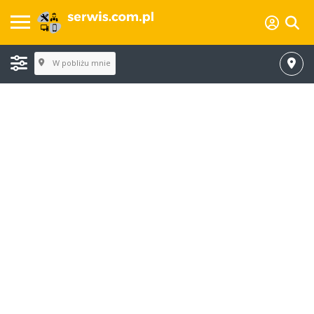
W pobliżu mnie