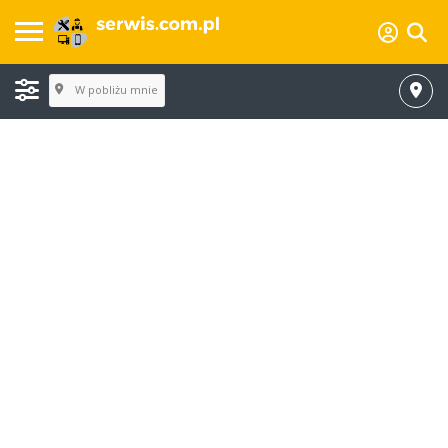
W pobliżu mnie