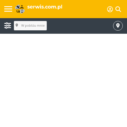
W pobliżu mnie