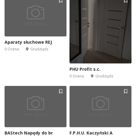
Aparaty słuchowe REJ
0 Ocena
Grudziądz
PHU Profit s.c.
0 Ocena
Grudziądz
BAStech Napędy do br
F.P.H.U. Kaczyński A