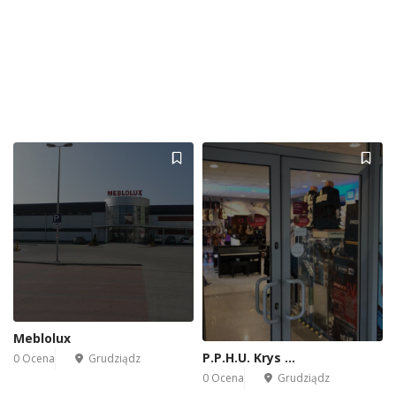
Meblolux
P.P.H.U. Krys …
0 Ocena
Grudziądz
0 Ocena
Grudziądz