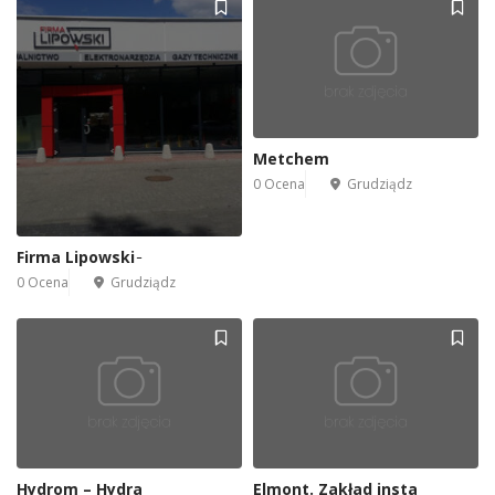
Metchem
0 Ocena
Grudziądz
Firma Lipowski ̵
0 Ocena
Grudziądz
Hydrom – Hydra
Elmont. Zakład insta