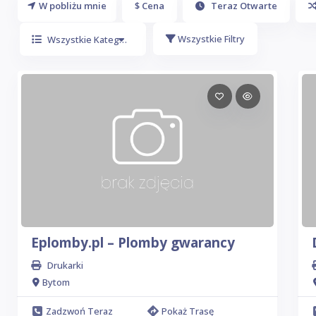
W pobliżu mnie
$ Cena
Teraz Otwarte
Wszystkie Filtry
Wszystkie Kategorie
Eplomby.pl – Plomby gwarancy
Drukarki
Bytom
Zadzwoń Teraz
Pokaż Trasę