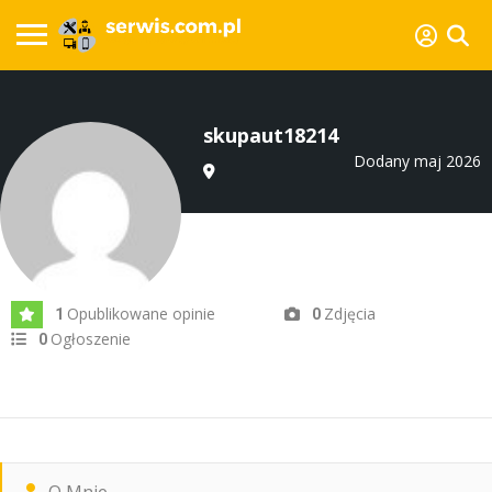
skupaut18214
Dodany maj 2026
Opublikowane opinie
Zdjęcia
1
0
Ogłoszenie
0
O Mnie