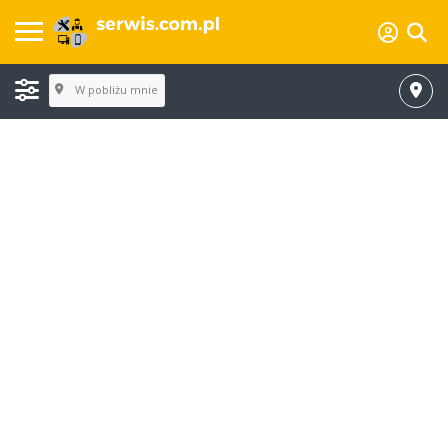
W pobliżu mnie