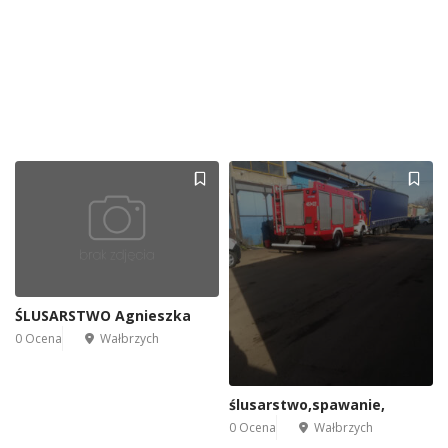
ŚLUSARSTWO Agnieszka
0 Ocena
Wałbrzych
ślusarstwo,spawanie,
0 Ocena
Wałbrzych