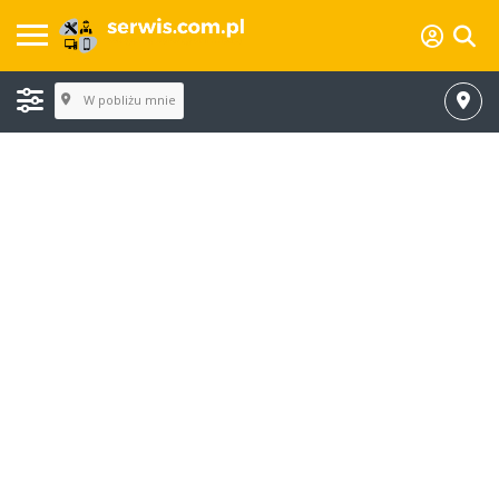
W pobliżu mnie