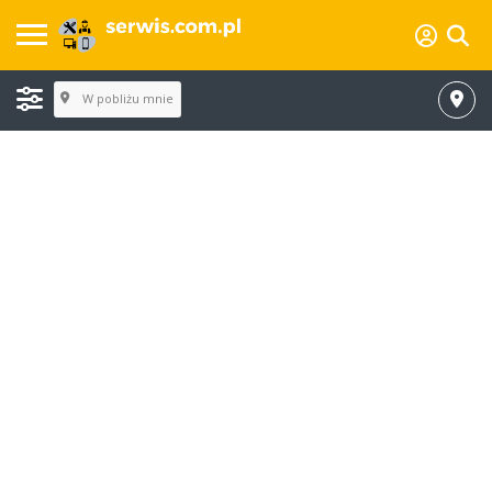
W pobliżu mnie