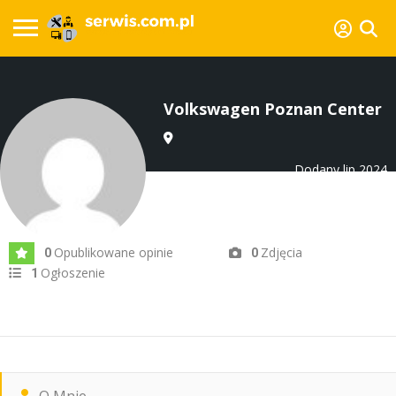
Volkswagen Poznan Center
Dodany lip 2024
Opublikowane opinie
Zdjęcia
0
0
Ogłoszenie
1
O Mnie