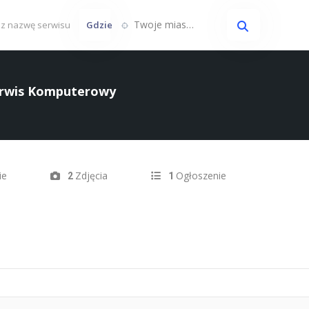
Twoje miasto...
Gdzie
Serwis Komputerowy
ie
Zdjęcia
Ogłoszenie
2
1