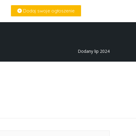
Dodaj swoje ogłoszenie
Zaloguj Się
Dodany lip 2024