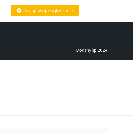
Dodaj swoje ogłoszenie
Zaloguj Się
Dodany lip 2024