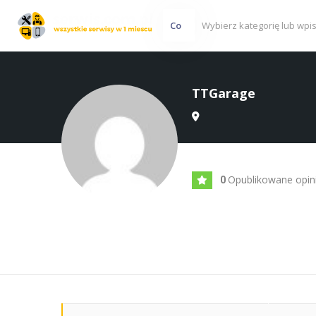
Co
TTGarage
Opublikowane opin
0