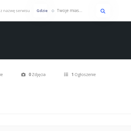
Twoje miasto...
Gdzie
ie
Zdjęcia
Ogłoszenie
0
1