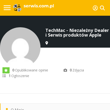
TechMac - Niezależny Dealer
i Serwis produktów Apple
Dodany lip 2024
Opublikowane opinie
Zdjęcia
0
0
Ogłoszenie
1
O Mnie