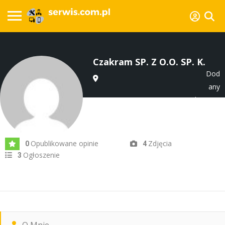
Czakram SP. Z O.O. SP. K.
Dod
any
lip 2024
Opublikowane opinie
Zdjęcia
0
4
Ogłoszenie
3
O Mnie