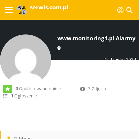
www.monitoring1.pl Alarmy
Dodany lip 2024
Opublikowane opinie
Zdjęcia
0
2
Ogłoszenie
1
O Mnie