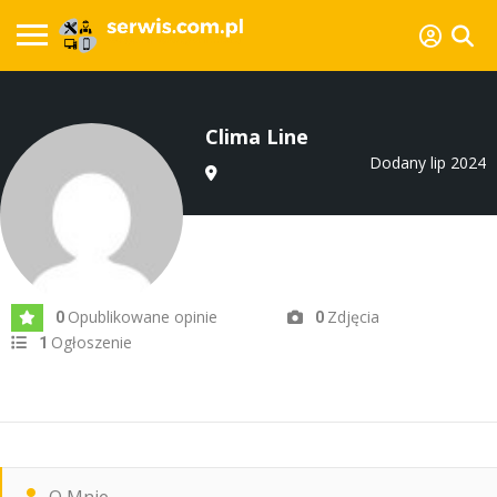
Clima Line
Dodany lip 2024
Opublikowane opinie
Zdjęcia
0
0
Ogłoszenie
1
O Mnie