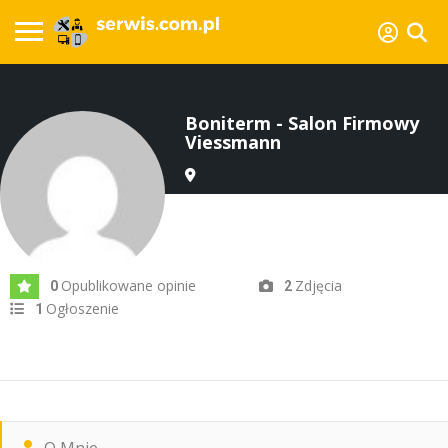
Boniterm - Salon Firmowy
Viessmann
Dodany lip 2024
Opublikowane opinie
Zdjęcia
0
2
Ogłoszenie
1
O Mnie